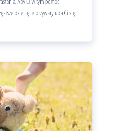
astania. Aby Ci w tym pomóc,
zęstsze dziecięce przywary uda Ci się