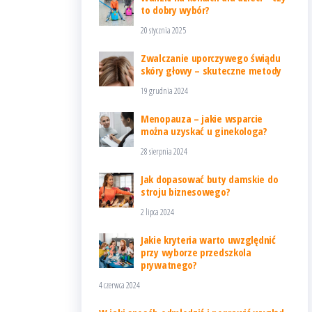
to dobry wybór?
20 stycznia 2025
Zwalczanie uporczywego świądu
skóry głowy – skuteczne metody
19 grudnia 2024
Menopauza – jakie wsparcie
można uzyskać u ginekologa?
28 sierpnia 2024
Jak dopasować buty damskie do
stroju biznesowego?
2 lipca 2024
Jakie kryteria warto uwzględnić
przy wyborze przedszkola
prywatnego?
4 czerwca 2024