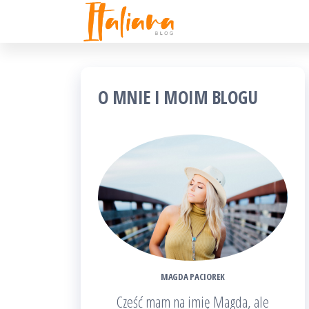
ITALIANA
kobiecy
Skip
punkt
blog
to
widzenia
the
content
O MNIE I MOIM BLOGU
MAGDA PACIOREK
Cześć mam na imię Magda, ale