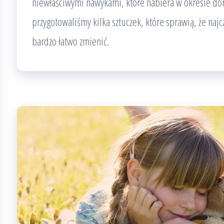
niewłaściwymi nawykami, które nabiera w okresie dor
przygotowaliśmy kilka sztuczek, które sprawią, że najc
bardzo łatwo zmienić.