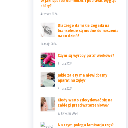
W jaki sposób odmłodzić i poprawić wygląd
skóry?
4 czerwca 2024
Dlaczego damskie zegarki na
bransolecie są modne do noszenia
na co dzień?
14 maja 2024
Czym są wyroby patchworkowe?
8 maja 2024
Jakie zalety ma niewidoczny
aparat na zęby?
7 maja 2024
Kiedy warto zdecydować się na
zabiegi przeciwstarzeniowe?
23 kwietnia 2024
Na czym polega laminacja rzęs?