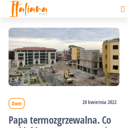
ITALIANA
kobiecy
Skip
punkt
blog
to
widzenia
the
content
20 kwietnia 2022
Dom
Papa termozgrzewalna. Co