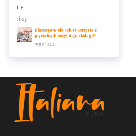
Dlaczego wiele kobiet korzysta z
prywatnych wizyt u ginekologa?
18 grudnia 2023