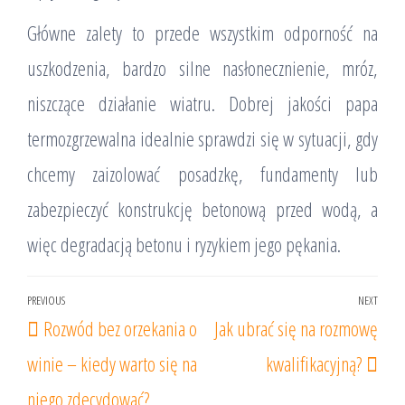
Główne zalety to przede wszystkim odporność na
uszkodzenia, bardzo silne nasłonecznienie, mróz,
niszczące działanie wiatru. Dobrej jakości papa
termozgrzewalna idealnie sprawdzi się w sytuacji, gdy
chcemy zaizolować posadzkę, fundamenty lub
zabezpieczyć konstrukcję betonową przed wodą, a
więc degradacją betonu i ryzykiem jego pękania.
Nawigacja
PREVIOUS
NEXT
Previous
Nex
Rozwód bez orzekania o
Jak ubrać się na rozmowę
wpisu
Post
Post
winie – kiedy warto się na
kwalifikacyjną?
niego zdecydować?