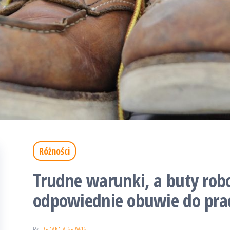
Różności
Trudne warunki, a buty robo
odpowiednie obuwie do pra
By
REDAKCJA SERWISU