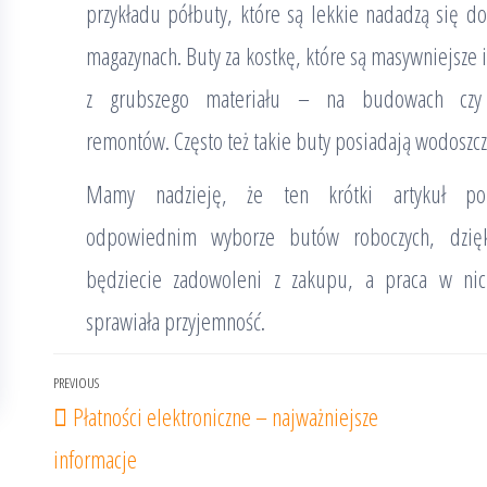
przykładu półbuty, które są lekkie nadadzą się do
magazynach. Buty za kostkę, które są masywniejsze 
z grubszego materiału – na budowach czy
remontów. Często też takie buty posiadają wodoszcz
Mamy nadzieję, że ten krótki artykuł p
odpowiednim wyborze butów roboczych, dzię
będziecie zadowoleni z zakupu, a praca w ni
sprawiała przyjemność.
Nawigacja
PREVIOUS
Previous
Płatności elektroniczne – najważniejsze
wpisu
Post
informacje