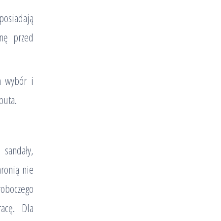
posiadają
onę przed
m wybór i
buta.
 sandały,
hronią nie
oboczego
acę. Dla