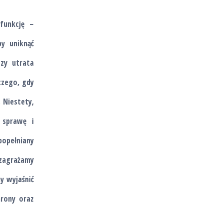
funkcję –
y uniknąć
czy utrata
zego, gdy
 Niestety,
 sprawę i
popełniany
zagrażamy
y wyjaśnić
hrony oraz