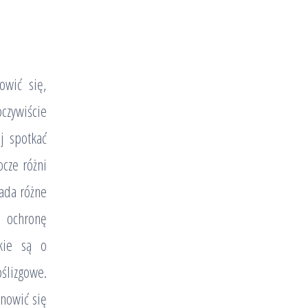
owić się,
czywiście
j spotkać
cze różni
iada różne
a ochronę
kie są o
ślizgowe.
anowić się