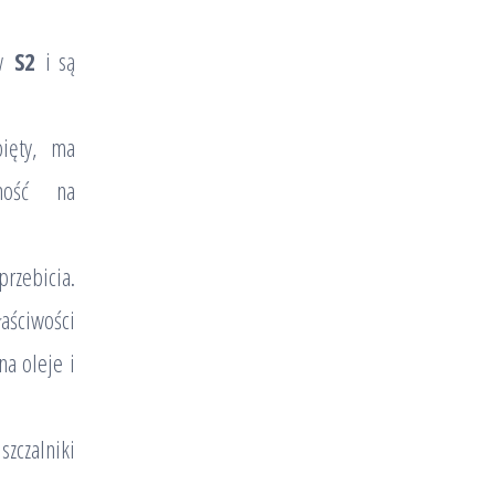
ów
S2
i są
ięty, ma
rność na
zebicia.
ściwości
na oleje i
zczalniki