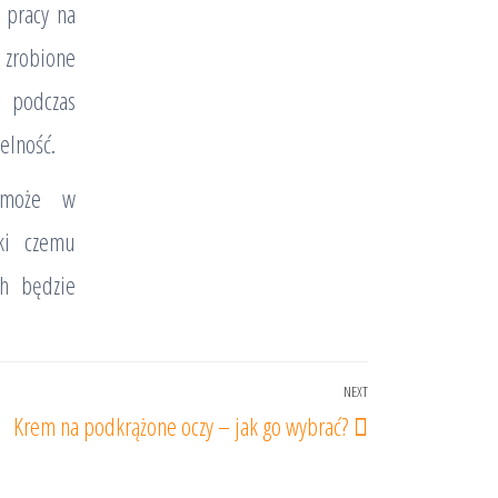
 pracy na
i zrobione
 podczas
elność.
omoże w
ki czemu
ch będzie
NEXT
Next
Krem na podkrążone oczy – jak go wybrać?
Post