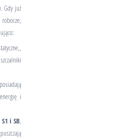
. Gdy już
 robocze,
ująco:
atyczne,,
czalniki
osiadają
 energię i
S1 i SB
,
puszczają