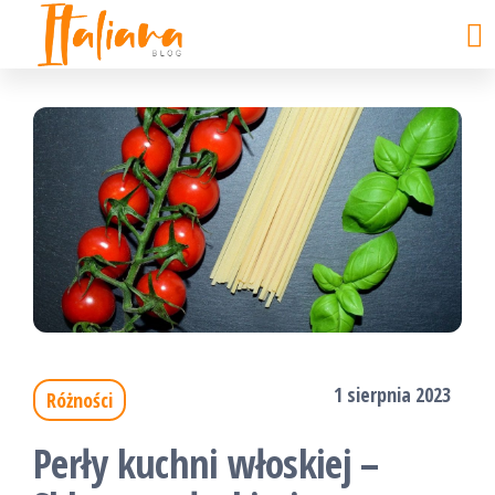
ITALIANA
kobiecy
Skip
punkt
blog
to
widzenia
the
content
1 sierpnia 2023
Różności
Perły kuchni włoskiej –