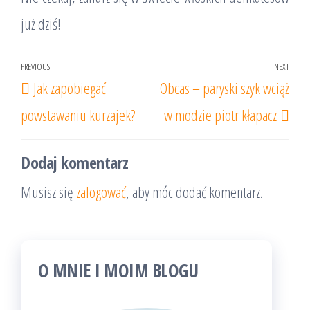
już dziś!
Nawigacja
PREVIOUS
NEXT
Previous
Nex
Jak zapobiegać
Obcas – paryski szyk wciąż
wpisu
Post
Post
powstawaniu kurzajek?
w modzie piotr kłapacz
Dodaj komentarz
Musisz się
zalogować
, aby móc dodać komentarz.
O MNIE I MOIM BLOGU