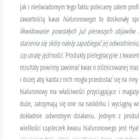
jak i nieświadomym tego faktu polecamy zatem profil
zawartością k
was hialuronowego
to doskonały s
likwidowanie powstałych już pierwszych objawów s
starzenia się skóry należy zapobiegać jej odwodnieni
czy utratę jędrności.
Produkty pielęgnacyjne z kwasem
rezultaty powinny zawierać kwas o zróżnicowanej masi
i dużej aby każda z nich mogła przedostać się na inny
hialuronowy ma właściwości przyciągające i magazy
duże, zatrzymają się one na naskórku i wyciągną wo
dokładnie odwrotnym działaniu. Jednym z produ
wielkości cząsteczek kwasu hialuronowego jest Hy