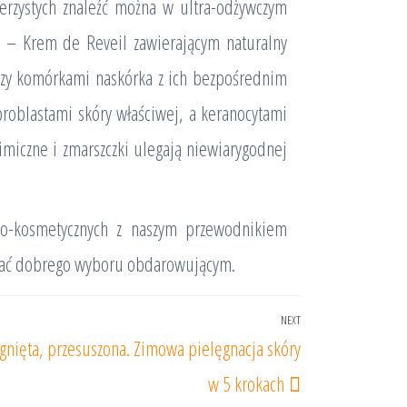
ierzystych znaleźć można w ultra-odżywczym
 – Krem de Reveil zawierającym naturalny
dzy komórkami naskórka z ich bezpośrednim
roblastami skóry właściwej, a keranocytami
imiczne i zmarszczki ulegają niewiarygodnej
o-kosmetycznych z naszym przewodnikiem
onać dobrego wyboru obdarowującym.
NEXT
Next
gnięta, przesuszona. Zimowa pielęgnacja skóry
Post
w 5 krokach