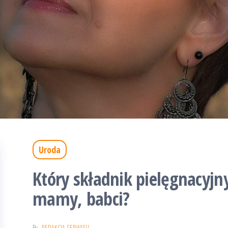
Uroda
Który składnik pielęgnacyjny
mamy, babci?
By
REDAKCJA SERWISU