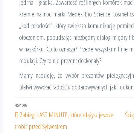
jędrna i gładka. Zawartość roślinnych komórek mac
kremie na noc marki Medex Bio Science Cosmetics
„kod młodości”, który zwiększa komunikację pomię
otoczeniem, pobudzając niezbędny dialog między fib
w naskórku. Co to oznacza? Przede wszystkim linie m
redukcji. Czy to nie prezent doskonały?
Mamy nadzieję, że wybór prezentów pielęgnacyjn
ułatwi wywołać radość u obdarowywanych jak i dok
Nawigacja
PREVIOUS
Previous
Zabiegi LAST MINUTE, które zdążysz jeszcze
Ścią
wpisu
Post
zrobić przed Sylwestrem