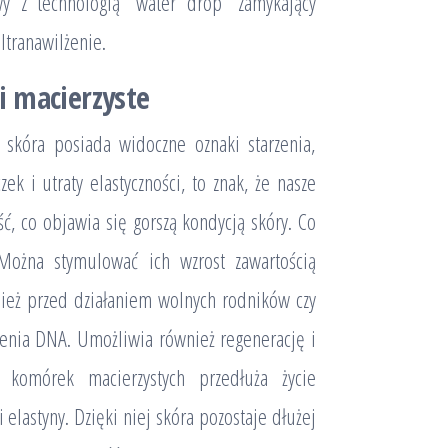
wy z technologią “water drop” zamykający
ltranawilżenie.
i macierzyste
 skóra posiada widoczne oznaki starzenia,
k i utraty elastyczności, to znak, że nasze
ć, co objawia się gorszą kondycją skóry. Co
Można stymulować ich wzrost zawartością
nież przed działaniem wolnych rodników czy
enia DNA. Umożliwia również regenerację i
 komórek macierzystych przedłuża życie
elastyny. Dzięki niej skóra pozostaje dłużej