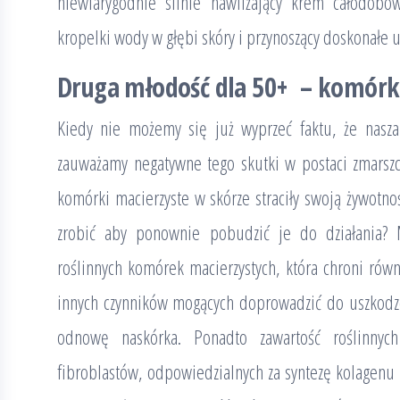
niewiarygodnie silnie nawilżający krem całodobo
kropelki wody w głębi skóry i przynoszący doskonałe u
Druga młodość dla 50+ – komórk
Kiedy nie możemy się już wyprzeć faktu, że nasza
zauważamy negatywne tego skutki w postaci zmarszcze
komórki macierzyste w skórze straciły swoją żywotnoś
zrobić aby ponownie pobudzić je do działania? 
roślinnych komórek macierzystych, która chroni rów
innych czynników mogących doprowadzić do uszkodz
odnowę naskórka. Ponadto zawartość roślinnych
fibroblastów, odpowiedzialnych za syntezę kolagenu i 