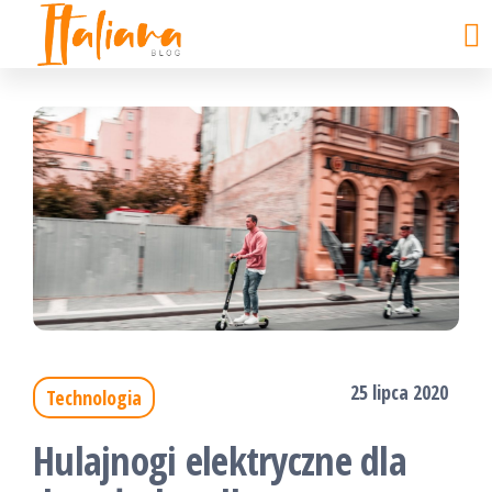
ITALIANA
kobiecy
Skip
punkt
blog
to
widzenia
the
content
25 lipca 2020
Technologia
Hulajnogi elektryczne dla