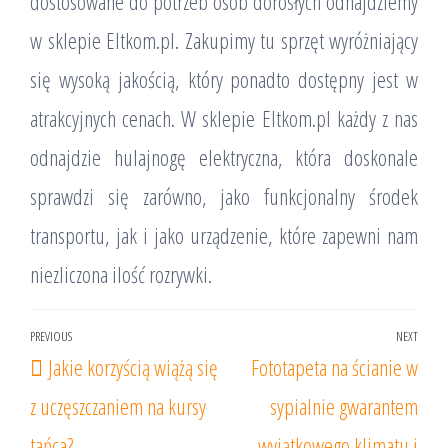
dostosowane do potrzeb osób dorosłych odnajdziemy
w sklepie Eltkom.pl. Zakupimy tu sprzęt wyróżniający
się wysoką jakością, który ponadto dostępny jest w
atrakcyjnych cenach. W sklepie Eltkom.pl każdy z nas
odnajdzie hulajnogę elektryczna, która doskonale
sprawdzi się zarówno, jako funkcjonalny środek
transportu, jak i jako urządzenie, które zapewni nam
niezliczona ilość rozrywki.
Nawigacja
PREVIOUS
NEXT
Previous
Nex
Jakie korzyścią wiążą się
Fototapeta na ścianie w
wpisu
Post
Post
z uczęszczaniem na kursy
sypialnie gwarantem
tańca?
wyjątkowego klimatu i