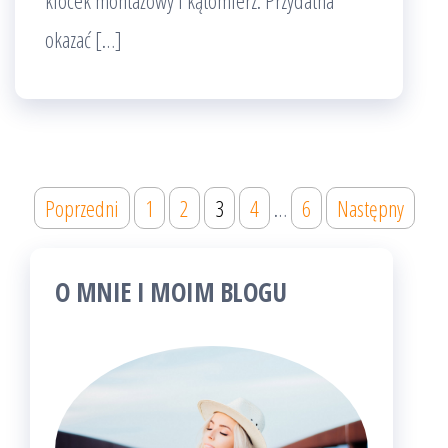
klocek montażowy i kątomierz. Przydatna
okazać […]
Stronicowanie
Poprzedni
1
2
3
4
…
6
Następny
wpisów
O MNIE I MOIM BLOGU